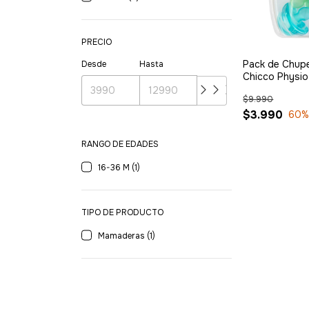
PRECIO
Pack de Chup
Desde
Hasta
Chicco Physio
36m Azul - Ve
$9.990
$3.990
60
%
RANGO DE EDADES
16-36 M (1)
TIPO DE PRODUCTO
Mamaderas (1)