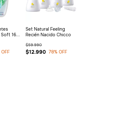
etes
Set Natural Feeling
 Soft 16-
Recién Nacido Chicco
rde
$59.990
$12.990
 OFF
78
% OFF