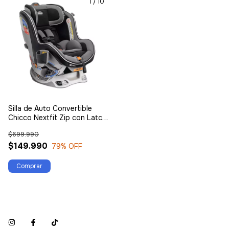
1
/
10
Silla de Auto Convertible
Chicco Nextfit Zip con Latch
Carbon
$699.990
$149.990
79
% OFF