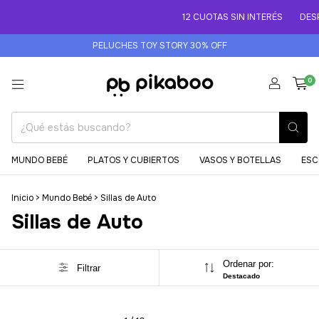
12 CUOTAS SIN INTERÉS
DESP
PELUCHES TOY STORY 30% OFF
0
MUNDO BEBÉ
PLATOS Y CUBIERTOS
VASOS Y BOTELLAS
ESC
Inicio
>
Mundo Bebé
>
Sillas de Auto
Sillas de Auto
Ordenar por:
Filtrar
Destacado