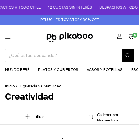
ACHOS A TODO CHILE
12 CUOTAS SIN INTERÉS
DESPACHOS A TODO C
PELUCHES TOY STORY 30% OFF
0
MUNDO BEBÉ
PLATOS Y CUBIERTOS
VASOS Y BOTELLAS
ESC
Inicio
>
Juguetería
>
Creatividad
Creatividad
Ordenar por:
Filtrar
Más vendidos