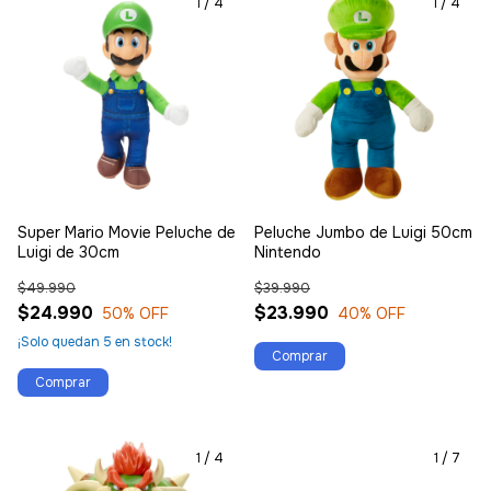
1
/
4
1
/
4
Super Mario Movie Peluche de
Peluche Jumbo de Luigi 50cm
Luigi de 30cm
Nintendo
$49.990
$39.990
$24.990
$23.990
50
% OFF
40
% OFF
¡Solo quedan
5
en stock!
1
/
4
1
/
7