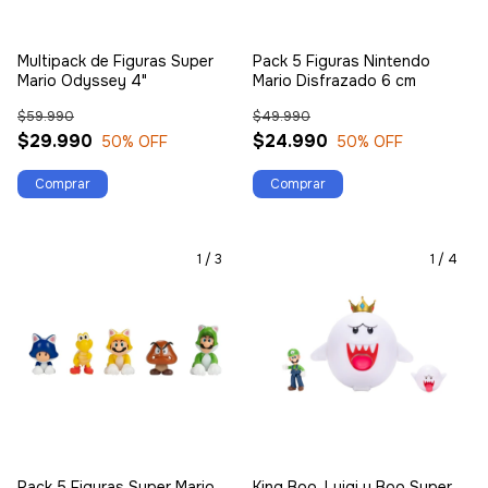
Multipack de Figuras Super
Pack 5 Figuras Nintendo
Mario Odyssey 4"
Mario Disfrazado 6 cm
$59.990
$49.990
$29.990
$24.990
50
% OFF
50
% OFF
1
/
3
1
/
4
Pack 5 Figuras Super Mario
King Boo, Luigi y Boo Super