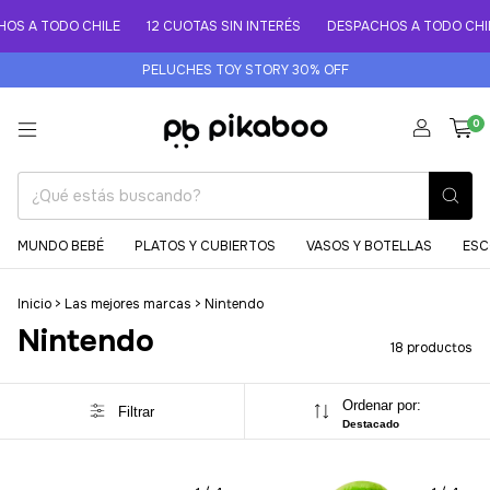
 A TODO CHILE
12 CUOTAS SIN INTERÉS
DESPACHOS A TODO CHILE
PELUCHES TOY STORY 30% OFF
0
MUNDO BEBÉ
PLATOS Y CUBIERTOS
VASOS Y BOTELLAS
ESC
Inicio
>
Las mejores marcas
>
Nintendo
Nintendo
18 productos
Ordenar por:
Filtrar
Destacado