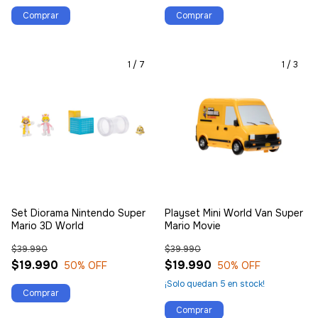
1
/
7
1
/
3
Set Diorama Nintendo Super
Playset Mini World Van Super
Mario 3D World
Mario Movie
$39.990
$39.990
$19.990
$19.990
50
% OFF
50
% OFF
¡Solo quedan
5
en stock!