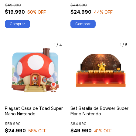
$49.990
$44.990
$19.990
$24.990
60
% OFF
44
% OFF
1
/
4
1
/
5
Playset Casa de Toad Super
Set Batalla de Bowser Super
Mario Nintendo
Mario Nintendo
$59.990
$84.990
$24.990
$49.990
58
% OFF
41
% OFF