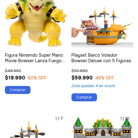
Figura Nintendo Super Mario
Playset Barco Volador
Movie Bowser Lanza Fuego
Bowser Deluxe con 5 Figuras
18 cm
$49.990
$110.890
$19.990
$59.990
60
% OFF
46
% OFF
¡Solo quedan
4
en stock!
1
/
7
1
/
10