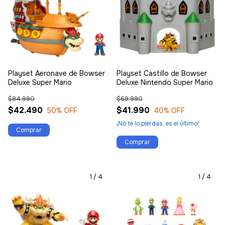
Playset Aeronave de Bowser
Playset Castillo de Bowser
Deluxe Super Mario
Deluxe Nintendo Super Mario
$84.990
$69.990
$42.490
$41.990
50
% OFF
40
% OFF
¡No te lo pierdas, es el último!
1
/
4
1
/
4