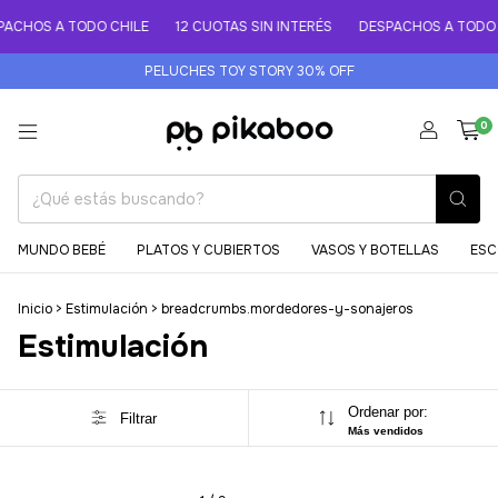
ACHOS A TODO CHILE
12 CUOTAS SIN INTERÉS
DESPACHOS A TODO 
PELUCHES TOY STORY 30% OFF
0
MUNDO BEBÉ
PLATOS Y CUBIERTOS
VASOS Y BOTELLAS
ESC
Inicio
>
Estimulación
>
breadcrumbs.mordedores-y-sonajeros
Estimulación
Ordenar por:
Filtrar
Más vendidos