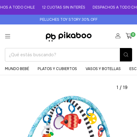
S A TODO CHILE
12 CUOTAS SIN INTERÉS
DESPACHOS A TODO CHIL
PELUCHES TOY STORY 30% OFF
0
MUNDO BEBÉ
PLATOS Y CUBIERTOS
VASOS Y BOTELLAS
ESC
1
/
19