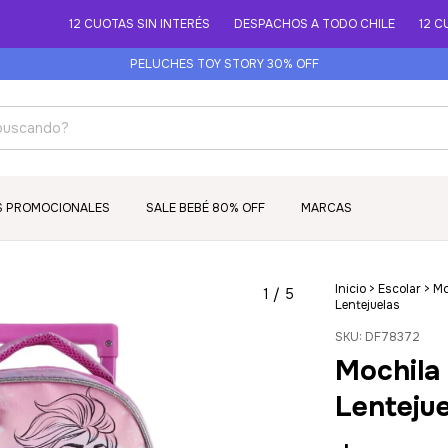
12 CUOTAS SIN INTERÉS
DESPACHOS A TODO CHILE
12 CUOTA
PELUCHES TOY STORY 30% OFF
S PROMOCIONALES
SALE BEBÉ 80% OFF
MARCAS
Inicio
>
Escolar
>
Mo
1
/
5
Lentejuelas
SKU:
DF78372
Mochila
Lentejue