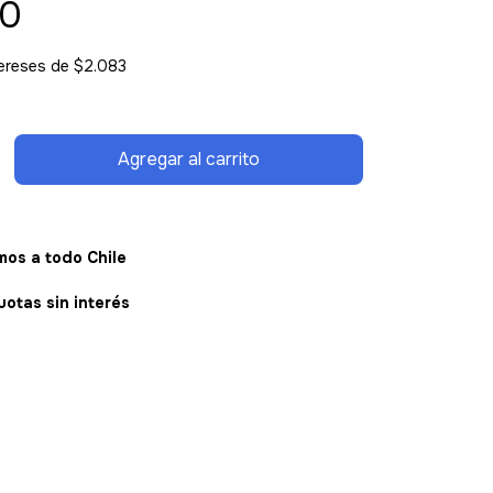
90
tereses de
$2.083
os a todo Chile
uotas sin interés