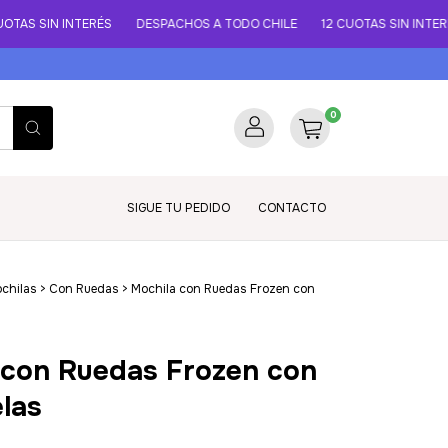
S SIN INTERÉS
DESPACHOS A TODO CHILE
12 CUOTAS SIN INTERÉS
0
SIGUE TU PEDIDO
CONTACTO
chilas
>
Con Ruedas
>
Mochila con Ruedas Frozen con
 con Ruedas Frozen con
las