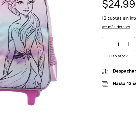
$24.9
12
cuotas sin in
Ver más detalles
8
en stock
Despacham
Hasta 12 c